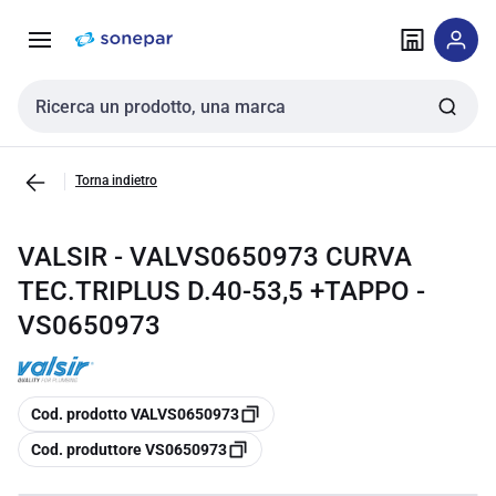
Vai alla
Vai
navigazione
alla
pagina
Cerca input
Torna indietro
VALSIR - VALVS0650973 CURVA
TEC.TRIPLUS D.40-53,5 +TAPPO -
VS0650973
copia
Cod. prodotto VALVS0650973
copia
Cod. produttore VS0650973