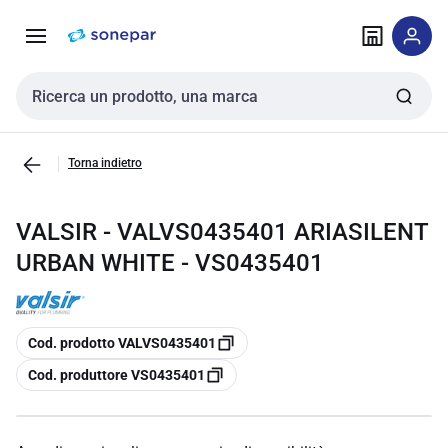
Vai alla
Vai
navigazione
alla
pagina
Cerca input
Torna indietro
VALSIR - VALVS0435401 ARIASILENT
URBAN WHITE - VS0435401
copia
Cod. prodotto VALVS0435401
copia
Cod. produttore VS0435401