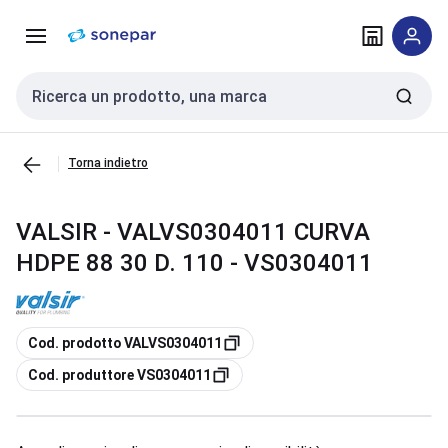
Vai alla
Vai
navigazione
alla
pagina
Cerca input
Torna indietro
VALSIR - VALVS0304011 CURVA
HDPE 88 30 D. 110 - VS0304011
copia
Cod. prodotto VALVS0304011
copia
Cod. produttore VS0304011