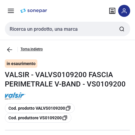
Vai alla
Vai
navigazione
alla
pagina
Cerca input
Torna indietro
in esaurimento
VALSIR - VALVS0109200 FASCIA
PERIMETRALE V-BAND - VS0109200
copia
Cod. prodotto VALVS0109200
copia
Cod. produttore VS0109200