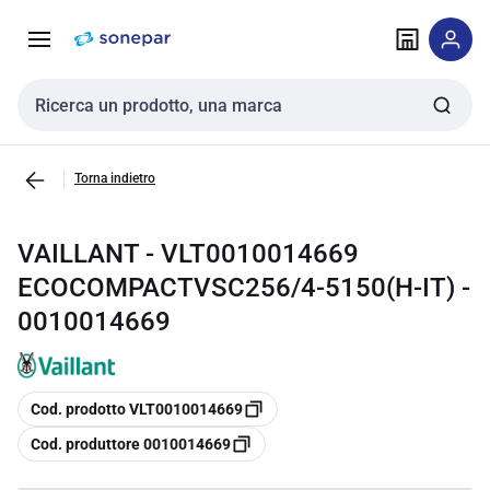
Vai alla
Vai
navigazione
alla
pagina
Cerca input
Torna indietro
VAILLANT - VLT0010014669
ECOCOMPACTVSC256/4-5150(H-IT) -
0010014669
copia
Cod. prodotto VLT0010014669
copia
Cod. produttore 0010014669