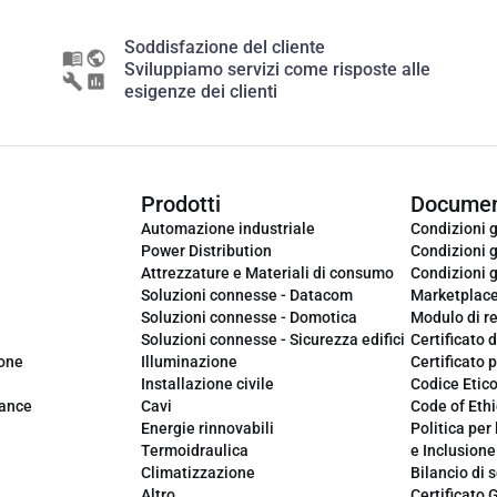
Soddisfazione del cliente
Sviluppiamo servizi come risposte alle
esigenze dei clienti
Prodotti
Documen
Automazione industriale
Condizioni g
Power Distribution
Condizioni g
Attrezzature e Materiali di consumo
Condizioni g
Soluzioni connesse - Datacom
Marketplac
Soluzioni connesse - Domotica
Modulo di r
Soluzioni connesse - Sicurezza edifici
Certificato d
ione
Illuminazione
Certificato p
Installazione civile
Codice Etic
iance
Cavi
Code of Ethi
Energie rinnovabili
Politica per 
Termoidraulica
e Inclusione
Climatizzazione
Bilancio di s
Altro
Certificato 