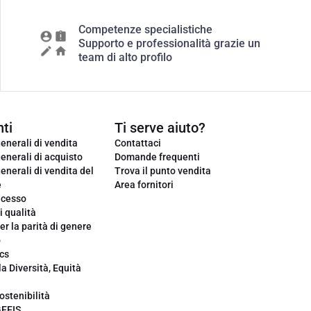
Competenze specialistiche
Supporto e professionalità grazie un
team di alto profilo
ti
Ti serve aiuto?
enerali di vendita
Contattaci
enerali di acquisto
Domande frequenti
enerali di vendita del
Trova il punto vendita
e
Area fornitori
ecesso
i qualità
er la parità di genere
o
cs
la Diversità, Equità
ostenibilità
GEEIS