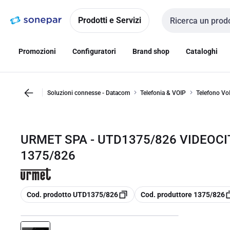
Vai alla
Vai
navigazione
alla
Prodotti e Servizi
Cerca input
pagina
Promozioni
Configuratori
Brand shop
Cataloghi
Soluzioni connesse - Datacom
Telefonia & VOIP
Telefono Vo
URMET SPA - UTD1375/826 VIDEOC
1375/826
copia
copia
Cod. prodotto UTD1375/826
Cod. produttore 1375/826