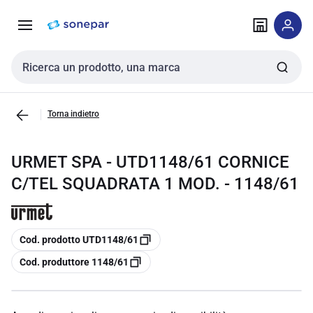
Vai alla
Vai
navigazione
alla
pagina
Cerca input
Torna indietro
URMET SPA - UTD1148/61 CORNICE
C/TEL SQUADRATA 1 MOD. - 1148/61
copia
Cod. prodotto UTD1148/61
copia
Cod. produttore 1148/61