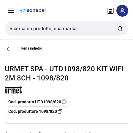
Vai alla
Vai
navigazione
alla
pagina
Cerca input
Torna indietro
URMET SPA - UTD1098/820 KIT WIFI
2M 8CH - 1098/820
copia
Cod. prodotto UTD1098/820
copia
Cod. produttore 1098/820