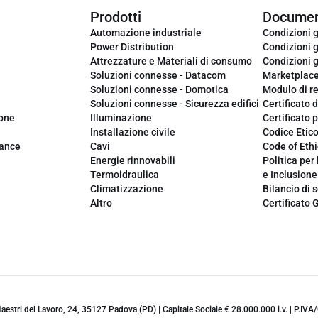
Prodotti
Documen
Automazione industriale
Condizioni g
Power Distribution
Condizioni g
Attrezzature e Materiali di consumo
Condizioni g
Soluzioni connesse - Datacom
Marketplac
Soluzioni connesse - Domotica
Modulo di r
Soluzioni connesse - Sicurezza edifici
Certificato d
ione
Illuminazione
Certificato p
Installazione civile
Codice Etic
iance
Cavi
Code of Ethi
Energie rinnovabili
Politica per 
Termoidraulica
e Inclusione
Climatizzazione
Bilancio di s
Altro
Certificato 
 Maestri del Lavoro, 24, 35127 Padova (PD) | Capitale Sociale € 28.000.000 i.v. | P