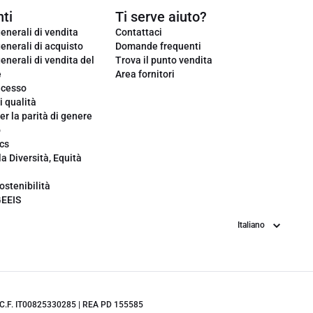
ti
Ti serve aiuto?
enerali di vendita
Contattaci
enerali di acquisto
Domande frequenti
enerali di vendita del
Trova il punto vendita
e
Area fornitori
ecesso
i qualità
er la parità di genere
o
cs
la Diversità, Equità
ostenibilità
GEEIS
Lingua
.IVA/C.F. IT00825330285 | REA PD 155585