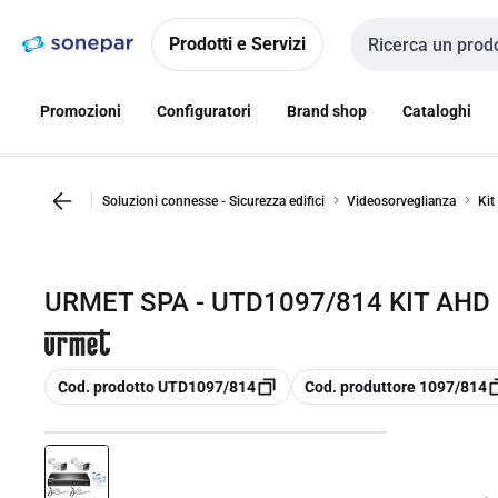
Vai alla
Vai
navigazione
alla
Prodotti e Servizi
Cerca input
pagina
Promozioni
Configuratori
Brand shop
Cataloghi
Soluzioni connesse - Sicurezza edifici
Videosorveglianza
Kit
URMET SPA - UTD1097/814 KIT AHD 
copia
copia
Cod. prodotto UTD1097/814
Cod. produttore 1097/814