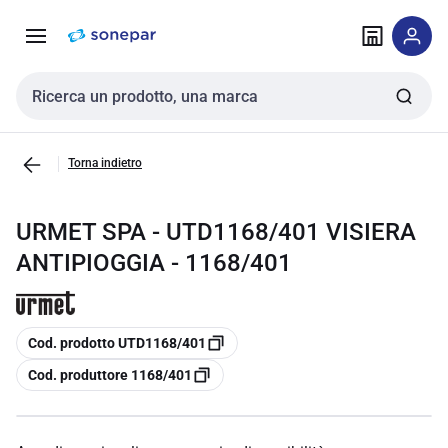
Vai alla
Vai
navigazione
alla
pagina
Cerca input
Torna indietro
URMET SPA - UTD1168/401 VISIERA
ANTIPIOGGIA - 1168/401
copia
Cod. prodotto UTD1168/401
copia
Cod. produttore 1168/401