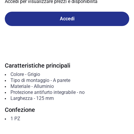
Accedi per visualizzare prezzi e disponibilità
Accedi
Caratteristiche principali
Colore
-
Grigio
Tipo di montaggio
-
A parete
Materiale
-
Alluminio
Protezione antifurto integrabile
-
no
Larghezza
-
125
mm
Confezione
1
PZ