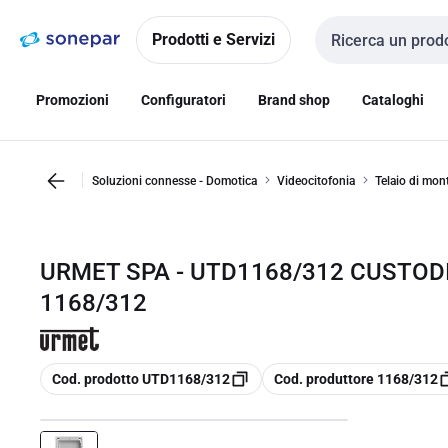
Vai alla
Vai
navigazione
alla
Prodotti e Servizi
Cerca input
pagina
Promozioni
Configuratori
Brand shop
Cataloghi
Soluzioni connesse - Domotica
Videocitofonia
Telaio di mon
URMET SPA - UTD1168/312 CUSTODI
1168/312
copia
copia
Cod. prodotto UTD1168/312
Cod. produttore 1168/312