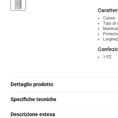
Caratteri
Colore
-
Tipo di
Materia
Protezio
Larghe
Confezi
1
PZ
Dettaglio prodotto
Specifiche tecniche
Descrizione estesa