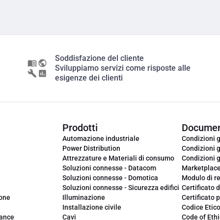
Soddisfazione del cliente
Sviluppiamo servizi come risposte alle
esigenze dei clienti
Prodotti
Documen
Automazione industriale
Condizioni g
Power Distribution
Condizioni g
Attrezzature e Materiali di consumo
Condizioni g
Soluzioni connesse - Datacom
Marketplac
Soluzioni connesse - Domotica
Modulo di r
Soluzioni connesse - Sicurezza edifici
Certificato d
ione
Illuminazione
Certificato p
Installazione civile
Codice Etic
iance
Cavi
Code of Ethi