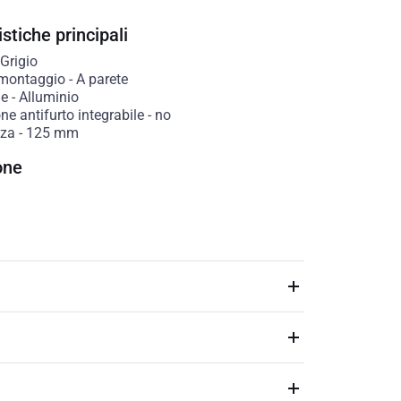
stiche principali
Grigio
 montaggio
-
A parete
le
-
Alluminio
ne antifurto integrabile
-
no
zza
-
125
mm
one