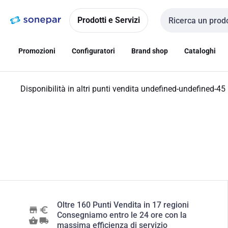
Vai alla
Vai
navigazione
alla
Prodotti e Servizi
Cerca input
pagina
Promozioni
Configuratori
Brand shop
Cataloghi
Disponibilità in altri punti vendita
undefined-undefined-45
Oltre 160 Punti Vendita in 17 regioni
Consegniamo entro le 24 ore con la
massima efficienza di servizio