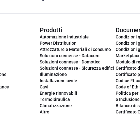
Prodotti
Documen
Automazione industriale
Condizioni g
Power Distribution
Condizioni g
Attrezzature e Materiali di consumo
Condizioni g
Soluzioni connesse - Datacom
Marketplac
Soluzioni connesse - Domotica
Modulo di r
Soluzioni connesse - Sicurezza edifici
Certificato d
ione
Illuminazione
Certificato p
Installazione civile
Codice Etic
iance
Cavi
Code of Ethi
Energie rinnovabili
Politica per 
Termoidraulica
e Inclusione
Climatizzazione
Bilancio di s
Altro
Certificato 