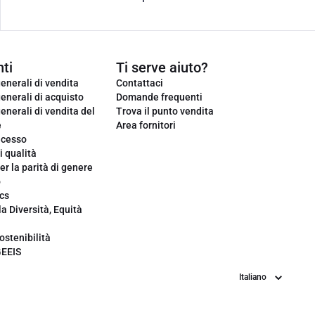
ti
Ti serve aiuto?
enerali di vendita
Contattaci
enerali di acquisto
Domande frequenti
enerali di vendita del
Trova il punto vendita
e
Area fornitori
ecesso
i qualità
er la parità di genere
o
cs
la Diversità, Equità
ostenibilità
GEEIS
Lingua