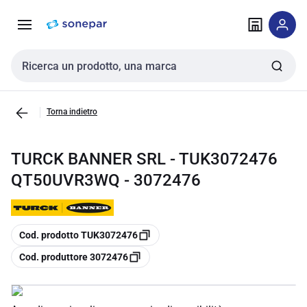
Vai alla
Vai
navigazione
alla
pagina
Cerca input
Torna indietro
TURCK BANNER SRL - TUK3072476
QT50UVR3WQ - 3072476
copia
Cod. prodotto TUK3072476
copia
Cod. produttore 3072476