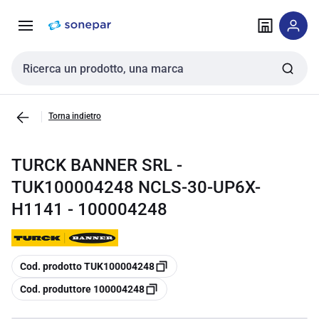
Vai alla
Vai
navigazione
alla
pagina
Cerca input
Torna indietro
TURCK BANNER SRL -
TUK100004248 NCLS-30-UP6X-
H1141 - 100004248
copia
Cod. prodotto TUK100004248
copia
Cod. produttore 100004248