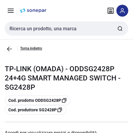
Vai alla
Vai
navigazione
alla
pagina
Cerca input
Torna indietro
TP-LINK (OMADA) - ODDSG2428P
24+4G SMART MANAGED SWITCH -
SG2428P
copia
Cod. prodotto ODDSG2428P
copia
Cod. produttore SG2428P
Accedi per visualizzare prezzi e disponibilità