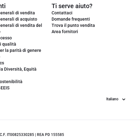
ti
Ti serve aiuto?
enerali di vendita
Contattaci
enerali di acquisto
Domande frequenti
enerali di vendita del
Trova il punto vendita
e
Area fornitori
ecesso
i qualità
er la parità di genere
o
cs
la Diversità, Equità
ostenibilità
GEEIS
Lingua
.IVA/C.F. IT00825330285 | REA PD 155585