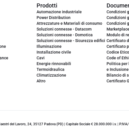
Prodotti
Documen
Automazione industriale
Condizioni g
Power Distribution
Condizioni g
Attrezzature e Materiali di consumo
Condizioni g
Soluzioni connesse - Datacom
Marketplac
Soluzioni connesse - Domotica
Modulo di r
Soluzioni connesse - Sicurezza edifici
Certificato d
ione
Illuminazione
Certificato p
Installazione civile
Codice Etic
iance
Cavi
Code of Ethi
Energie rinnovabili
Politica per 
Termoidraulica
e Inclusione
Climatizzazione
Bilancio di s
Altro
Certificato 
 Maestri del Lavoro, 24, 35127 Padova (PD) | Capitale Sociale € 28.000.000 i.v. | P