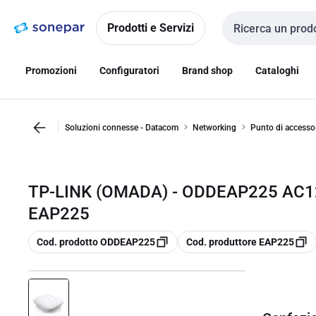
Vai alla
Vai
navigazione
alla
Prodotti e Servizi
Cerca input
pagina
Promozioni
Configuratori
Brand shop
Cataloghi
Soluzioni connesse - Datacom
Networking
Punto di accesso
TP-LINK (OMADA) - ODDEAP225 AC1
EAP225
copia
copia
Cod. prodotto ODDEAP225
Cod. produttore EAP225