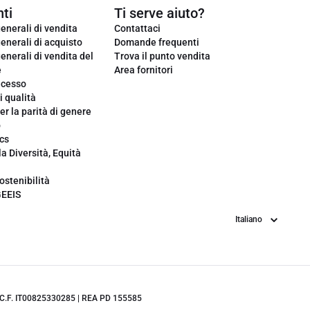
ti
Ti serve aiuto?
enerali di vendita
Contattaci
enerali di acquisto
Domande frequenti
enerali di vendita del
Trova il punto vendita
e
Area fornitori
ecesso
i qualità
er la parità di genere
o
cs
la Diversità, Equità
ostenibilità
GEEIS
Lingua
.IVA/C.F. IT00825330285 | REA PD 155585