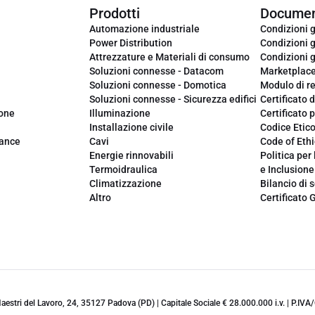
Prodotti
Documen
Automazione industriale
Condizioni g
Power Distribution
Condizioni g
Attrezzature e Materiali di consumo
Condizioni g
Soluzioni connesse - Datacom
Marketplac
Soluzioni connesse - Domotica
Modulo di r
Soluzioni connesse - Sicurezza edifici
Certificato d
ione
Illuminazione
Certificato p
Installazione civile
Codice Etic
iance
Cavi
Code of Ethi
Energie rinnovabili
Politica per 
Termoidraulica
e Inclusione
Climatizzazione
Bilancio di s
Altro
Certificato 
 Maestri del Lavoro, 24, 35127 Padova (PD) | Capitale Sociale € 28.000.000 i.v. | P