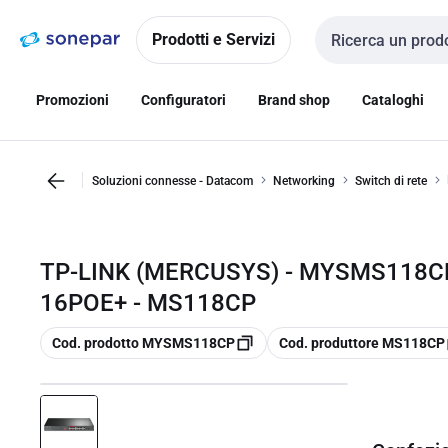
Vai alla
Vai
navigazione
alla
Prodotti e Servizi
Cerca input
pagina
Promozioni
Configuratori
Brand shop
Cataloghi
Soluzioni connesse - Datacom
Networking
Switch di rete
TP-LINK (MERCUSYS) - MYSMS118C
16POE+ - MS118CP
copia
copia
Cod. prodotto MYSMS118CP
Cod. produttore MS118CP