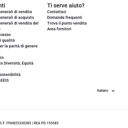
ti
Ti serve aiuto?
enerali di vendita
Contattaci
enerali di acquisto
Domande frequenti
enerali di vendita del
Trova il punto vendita
e
Area fornitori
ecesso
i qualità
er la parità di genere
o
cs
la Diversità, Equità
ostenibilità
GEEIS
Lingua
.IVA/C.F. IT00825330285 | REA PD 155585