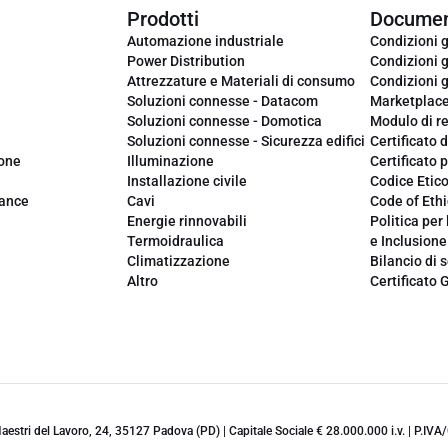
Prodotti
Documen
Automazione industriale
Condizioni g
Power Distribution
Condizioni g
Attrezzature e Materiali di consumo
Condizioni g
Soluzioni connesse - Datacom
Marketplac
Soluzioni connesse - Domotica
Modulo di r
Soluzioni connesse - Sicurezza edifici
Certificato d
ione
Illuminazione
Certificato p
Installazione civile
Codice Etic
iance
Cavi
Code of Ethi
Energie rinnovabili
Politica per 
Termoidraulica
e Inclusione
Climatizzazione
Bilancio di s
Altro
Certificato 
 Maestri del Lavoro, 24, 35127 Padova (PD) | Capitale Sociale € 28.000.000 i.v. | P