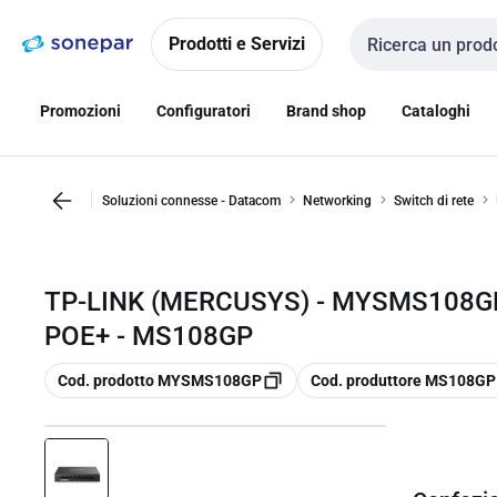
Vai alla
Vai
navigazione
alla
Prodotti e Servizi
Cerca input
pagina
Promozioni
Configuratori
Brand shop
Cataloghi
Soluzioni connesse - Datacom
Networking
Switch di rete
TP-LINK (MERCUSYS) - MYSMS108G
POE+ - MS108GP
copia
copia
Cod. prodotto MYSMS108GP
Cod. produttore MS108GP