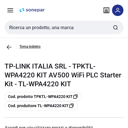
Vai alla
Vai
navigazione
alla
pagina
Cerca input
Torna indietro
TP-LINK ITALIA SRL - TPKTL-
WPA4220 KIT AV500 WiFi PLC Starter
Kit - TL-WPA4220 KIT
copia
Cod. prodotto TPKTL-WPA4220 KIT
copia
Cod. produttore TL-WPA4220 KIT
Accedi per visualizzare prezzi e disponibilità