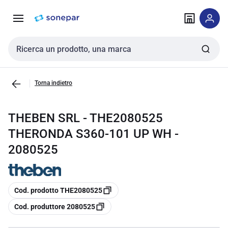
Vai alla
Vai
navigazione
alla
pagina
Cerca input
Torna indietro
THEBEN SRL - THE2080525
THERONDA S360-101 UP WH -
2080525
copia
Cod. prodotto THE2080525
copia
Cod. produttore 2080525