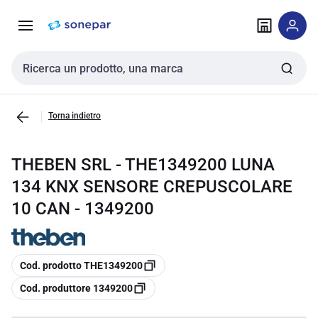
Vai alla
Vai
navigazione
alla
pagina
Cerca input
Torna indietro
THEBEN SRL - THE1349200 LUNA
134 KNX SENSORE CREPUSCOLARE
10 CAN - 1349200
copia
Cod. prodotto THE1349200
copia
Cod. produttore 1349200