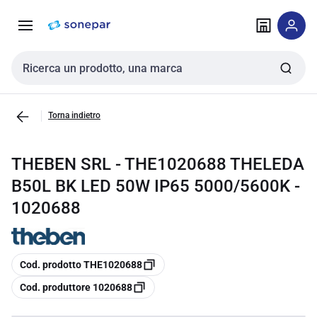
Vai alla
Vai
navigazione
alla
pagina
Cerca input
Torna indietro
THEBEN SRL - THE1020688 THELEDA
B50L BK LED 50W IP65 5000/5600K -
1020688
copia
Cod. prodotto THE1020688
copia
Cod. produttore 1020688