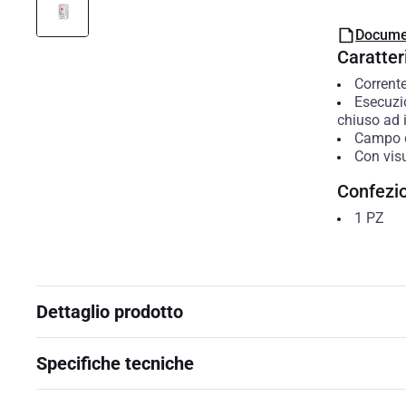
Docume
Caratteri
Corrent
Esecuzi
chiuso ad i
Campo d
Con visu
Confezi
1
PZ
Dettaglio prodotto
Specifiche tecniche