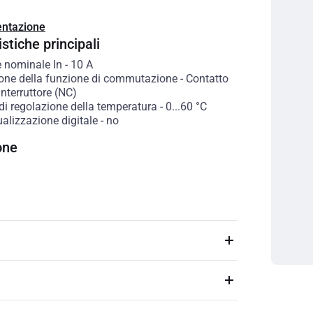
ntazione
stiche principali
e nominale In
-
10
A
one della funzione di commutazione
-
Contatto
nterruttore (NC)
i regolazione della temperatura
-
0...60
°C
alizzazione digitale
-
no
one