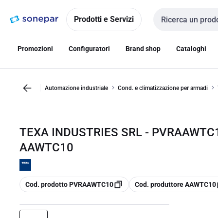
Vai alla
Vai
navigazione
alla
Prodotti e Servizi
Cerca input
pagina
Promozioni
Configuratori
Brand shop
Cataloghi
Automazione industriale
Cond. e climatizzazione per armadi
TEXA INDUSTRIES SRL - PVRAAWTC1
AAWTC10
copia
copia
Cod. prodotto PVRAAWTC10
Cod. produttore AAWTC10