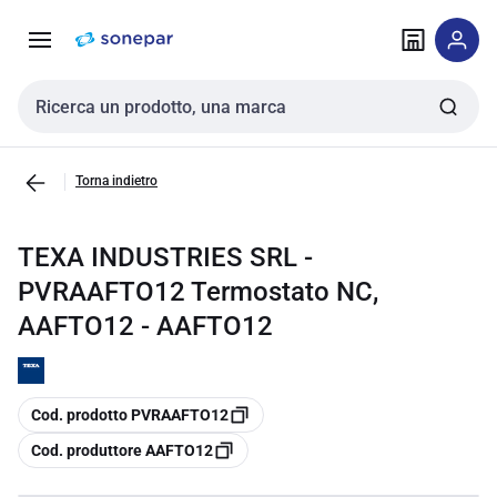
Vai alla
Vai
navigazione
alla
pagina
Cerca input
Torna indietro
TEXA INDUSTRIES SRL -
PVRAAFTO12 Termostato NC,
AAFTO12 - AAFTO12
copia
Cod. prodotto PVRAAFTO12
copia
Cod. produttore AAFTO12