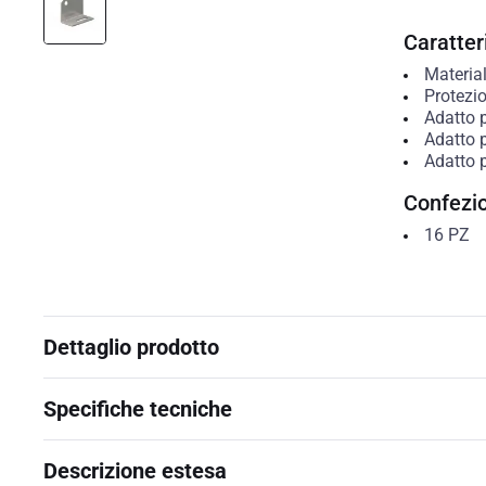
Caratteri
Materia
Protezio
Adatto p
Adatto p
Adatto 
Confezi
16
PZ
Dettaglio prodotto
Specifiche tecniche
Descrizione estesa