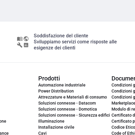
Soddisfazione del cliente
Sviluppiamo servizi come risposte alle
esigenze dei clienti
Prodotti
Documen
Automazione industriale
Condizioni g
Power Distribution
Condizioni g
Attrezzature e Materiali di consumo
Condizioni g
Soluzioni connesse - Datacom
Marketplac
Soluzioni connesse - Domotica
Modulo di r
Soluzioni connesse - Sicurezza edifici
Certificato d
ione
Illuminazione
Certificato p
Installazione civile
Codice Etic
iance
Cavi
Code of Ethi