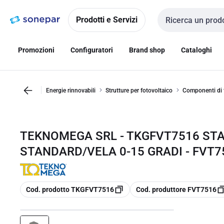
Vai alla
Vai
navigazione
alla
Prodotti e Servizi
Cerca input
pagina
Promozioni
Configuratori
Brand shop
Cataloghi
Energie rinnovabili
Strutture per fotovoltaico
Componenti di fi
TEKNOMEGA SRL - TKGFVT7516 STA
STANDARD/VELA 0-15 GRADI - FVT7
copia
copia
Cod. prodotto TKGFVT7516
Cod. produttore FVT7516