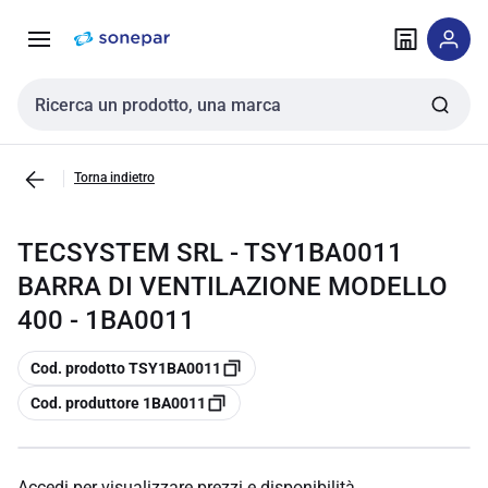
Vai alla
Vai
navigazione
alla
pagina
Cerca input
Torna indietro
TECSYSTEM SRL - TSY1BA0011
BARRA DI VENTILAZIONE MODELLO
400 - 1BA0011
copia
Cod. prodotto TSY1BA0011
copia
Cod. produttore 1BA0011
Accedi per visualizzare prezzi e disponibilità