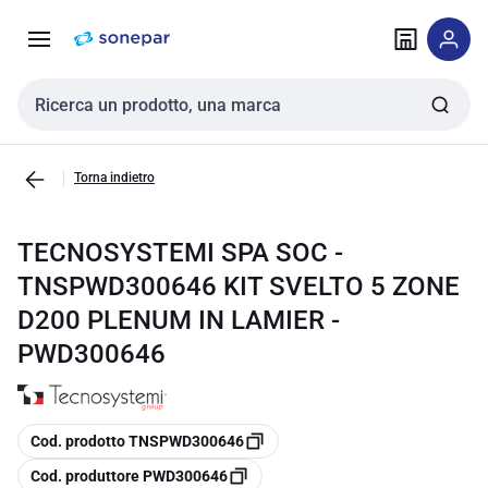
Vai alla
Vai
navigazione
alla
pagina
Cerca input
Torna indietro
TECNOSYSTEMI SPA SOC -
TNSPWD300646 KIT SVELTO 5 ZONE
D200 PLENUM IN LAMIER -
PWD300646
copia
Cod. prodotto TNSPWD300646
copia
Cod. produttore PWD300646