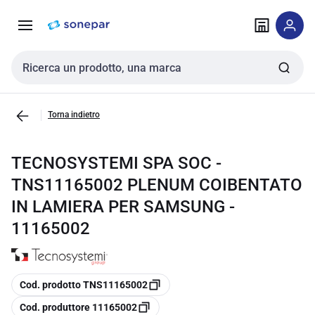
Vai alla
Vai
navigazione
alla
pagina
Cerca input
Torna indietro
TECNOSYSTEMI SPA SOC -
TNS11165002 PLENUM COIBENTATO
IN LAMIERA PER SAMSUNG -
11165002
copia
Cod. prodotto TNS11165002
copia
Cod. produttore 11165002