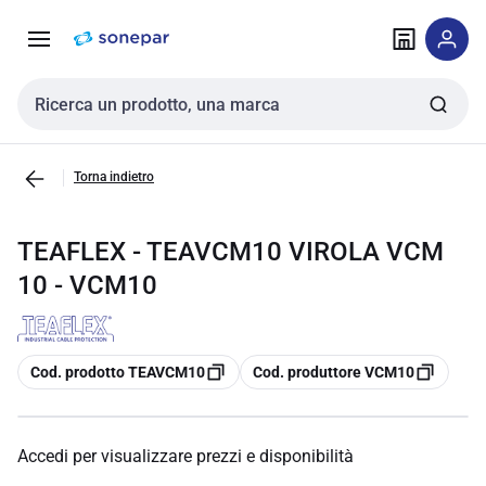
Vai alla
Vai
navigazione
alla
pagina
Cerca input
Torna indietro
TEAFLEX - TEAVCM10 VIROLA VCM
10 - VCM10
copia
copia
Cod. prodotto TEAVCM10
Cod. produttore VCM10
Accedi per visualizzare prezzi e disponibilità