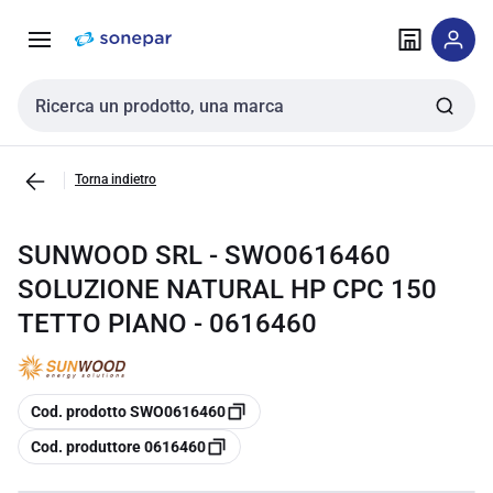
Vai alla
Vai
navigazione
alla
pagina
Cerca input
Torna indietro
SUNWOOD SRL - SWO0616460
SOLUZIONE NATURAL HP CPC 150
TETTO PIANO - 0616460
copia
Cod. prodotto SWO0616460
copia
Cod. produttore 0616460