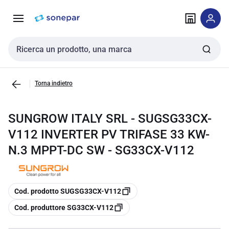
Vai alla
Vai
navigazione
alla
pagina
Cerca input
Torna indietro
SUNGROW ITALY SRL - SUGSG33CX-
V112 INVERTER PV TRIFASE 33 KW-
N.3 MPPT-DC SW - SG33CX-V112
copia
Cod. prodotto SUGSG33CX-V112
copia
Cod. produttore SG33CX-V112