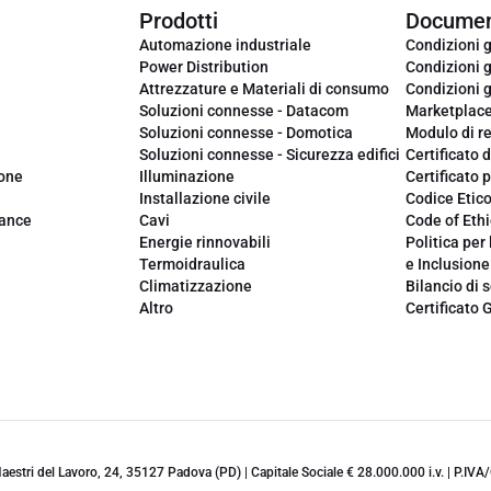
Prodotti
Documen
Automazione industriale
Condizioni g
Power Distribution
Condizioni g
Attrezzature e Materiali di consumo
Condizioni g
Soluzioni connesse - Datacom
Marketplac
Soluzioni connesse - Domotica
Modulo di r
Soluzioni connesse - Sicurezza edifici
Certificato d
ione
Illuminazione
Certificato p
Installazione civile
Codice Etic
iance
Cavi
Code of Ethi
Energie rinnovabili
Politica per 
Termoidraulica
e Inclusione
Climatizzazione
Bilancio di s
Altro
Certificato 
 Maestri del Lavoro, 24, 35127 Padova (PD) | Capitale Sociale € 28.000.000 i.v. | P