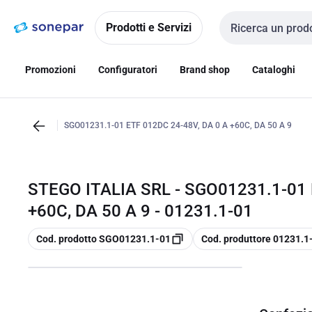
Vai alla
Vai
navigazione
alla
Prodotti e Servizi
Cerca input
pagina
Promozioni
Configuratori
Brand shop
Cataloghi
SGO01231.1-01 ETF 012DC 24-48V, DA 0 A +60C, DA 50 A 9
STEGO ITALIA SRL - SGO01231.1-01 
+60C, DA 50 A 9 - 01231.1-01
copia
copia
Cod. prodotto SGO01231.1-01
Cod. produttore 01231.1