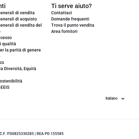
ti
Ti serve aiuto?
enerali di vendita
Contattaci
enerali di acquisto
Domande frequenti
enerali di vendita del
Trova il punto vendita
e
Area fornitori
ecesso
i qualità
er la parità di genere
o
cs
la Diversità, Equità
ostenibilità
GEEIS
Lingua
.IVA/C.F. IT00825330285 | REA PD 155585