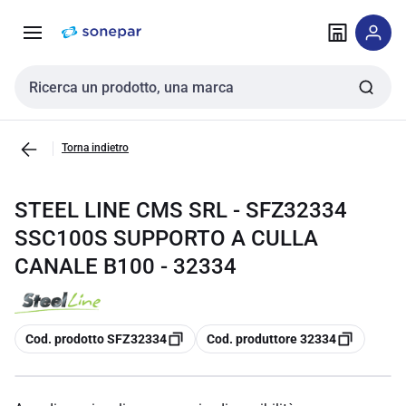
Vai alla
Vai
navigazione
alla
pagina
Cerca input
Torna indietro
STEEL LINE CMS SRL - SFZ32334
SSC100S SUPPORTO A CULLA
CANALE B100 - 32334
copia
copia
Cod. prodotto SFZ32334
Cod. produttore 32334