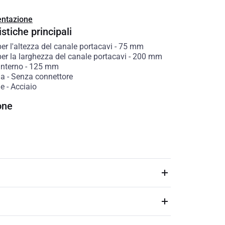
ntazione
stiche principali
er l'altezza del canale portacavi
-
75
mm
er la larghezza del canale portacavi
-
200
mm
interno
-
125
mm
ia
-
Senza connettore
le
-
Acciaio
one