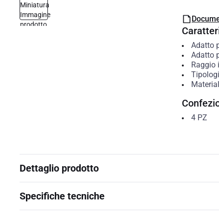
Docume
Caratteri
Adatto p
Adatto p
Raggio 
Tipolog
Materia
Confezi
4
PZ
Dettaglio prodotto
Specifiche tecniche