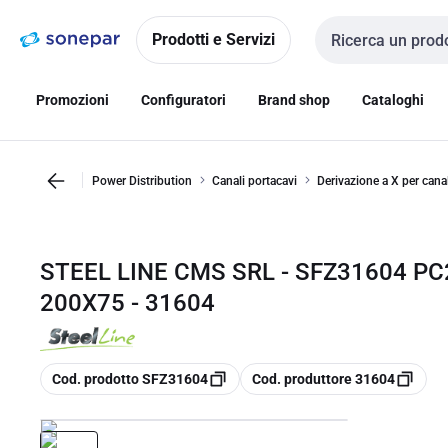
Vai alla
Vai
navigazione
alla
Prodotti e Servizi
Cerca input
pagina
Promozioni
Configuratori
Brand shop
Cataloghi
Power Distribution
Canali portacavi
Derivazione a X per canal
STEEL LINE CMS SRL - SFZ31604 P
200X75 - 31604
copia
copia
Cod. prodotto SFZ31604
Cod. produttore 31604