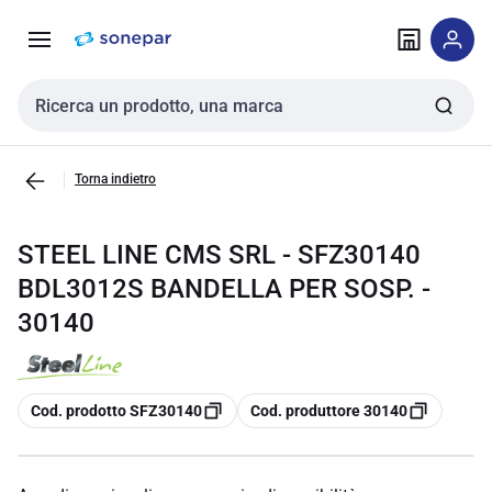
Vai alla
Vai
navigazione
alla
pagina
Cerca input
Torna indietro
STEEL LINE CMS SRL - SFZ30140
BDL3012S BANDELLA PER SOSP. -
30140
copia
copia
Cod. prodotto SFZ30140
Cod. produttore 30140