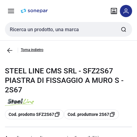
Vai alla
Vai
navigazione
alla
pagina
Cerca input
Torna indietro
STEEL LINE CMS SRL - SFZ2S67
PIASTRA DI FISSAGGIO A MURO S -
2S67
copia
copia
Cod. prodotto SFZ2S67
Cod. produttore 2S67