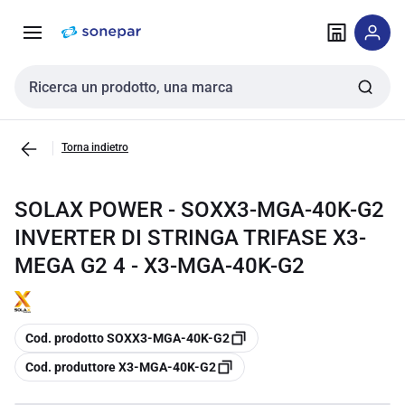
Vai alla
Vai
navigazione
alla
pagina
Cerca input
Torna indietro
SOLAX POWER - SOXX3-MGA-40K-G2
INVERTER DI STRINGA TRIFASE X3-
MEGA G2 4 - X3-MGA-40K-G2
copia
Cod. prodotto SOXX3-MGA-40K-G2
copia
Cod. produttore X3-MGA-40K-G2