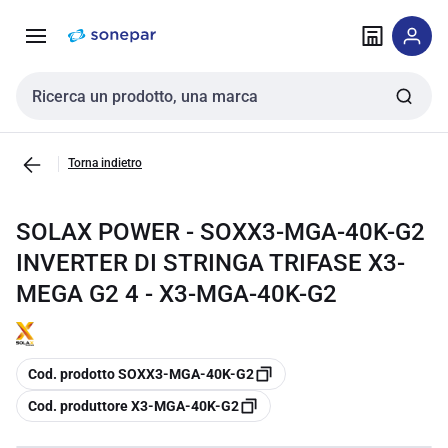
Vai alla
Vai
navigazione
alla
pagina
Cerca input
Torna indietro
SOLAX POWER - SOXX3-MGA-40K-G2
INVERTER DI STRINGA TRIFASE X3-
MEGA G2 4 - X3-MGA-40K-G2
copia
Cod. prodotto SOXX3-MGA-40K-G2
copia
Cod. produttore X3-MGA-40K-G2