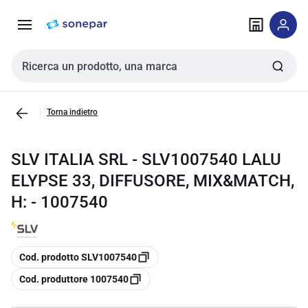
Vai alla
Vai
navigazione
alla
pagina
Cerca input
Torna indietro
SLV ITALIA SRL - SLV1007540 LALU
ELYPSE 33, DIFFUSORE, MIX&MATCH,
H: - 1007540
copia
Cod. prodotto SLV1007540
copia
Cod. produttore 1007540