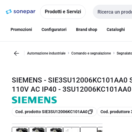
Vai alla
Vai
navigazione
alla
Prodotti e Servizi
Cerca input
pagina
Promozioni
Configuratori
Brand shop
Cataloghi
Automazione industriale
Comando e segnalazione
Segnalato
SIEMENS - SIE3SU12006KC101AA0 
110V AC IP40 - 3SU12006KC101AA0
copia
copia
Cod. prodotto SIE3SU12006KC101AA0
Cod. produttor