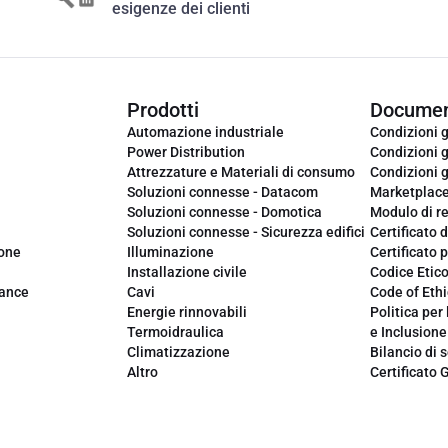
esigenze dei clienti
Prodotti
Documen
Automazione industriale
Condizioni g
Power Distribution
Condizioni g
Attrezzature e Materiali di consumo
Condizioni g
Soluzioni connesse - Datacom
Marketplac
Soluzioni connesse - Domotica
Modulo di r
Soluzioni connesse - Sicurezza edifici
Certificato d
ione
Illuminazione
Certificato p
Installazione civile
Codice Etic
iance
Cavi
Code of Ethi
Energie rinnovabili
Politica per 
Termoidraulica
e Inclusione
Climatizzazione
Bilancio di s
Altro
Certificato 