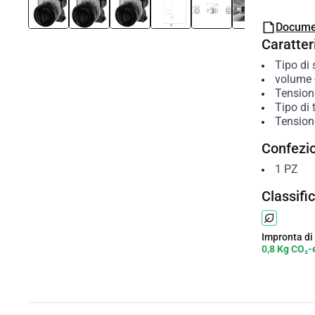
Docume
Caratteri
Tipo di
volume
Tensione
Tipo di 
Tensione
Confezi
1
PZ
Classifi
Impronta di
0,8 Kg CO₂-