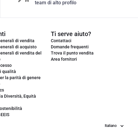
team di alto profilo
ti
Ti serve aiuto?
enerali di vendita
Contattaci
enerali di acquisto
Domande frequenti
enerali di vendita del
Trova il punto vendita
e
Area fornitori
ecesso
i qualità
er la parità di genere
o
cs
la Diversità, Equità
ostenibilità
GEEIS
Lingua