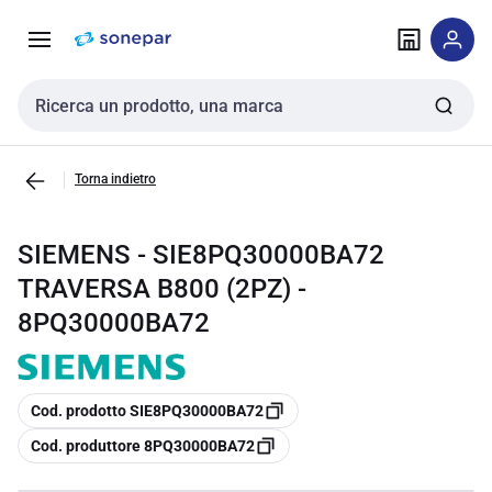
Vai alla
Vai
navigazione
alla
pagina
Cerca input
Torna indietro
SIEMENS - SIE8PQ30000BA72
TRAVERSA B800 (2PZ) -
8PQ30000BA72
copia
Cod. prodotto SIE8PQ30000BA72
copia
Cod. produttore 8PQ30000BA72