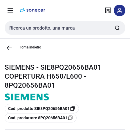
Vai alla
Vai
navigazione
alla
pagina
Cerca input
Torna indietro
SIEMENS - SIE8PQ20656BA01
COPERTURA H650/L600 -
8PQ20656BA01
copia
Cod. prodotto SIE8PQ20656BA01
copia
Cod. produttore 8PQ20656BA01