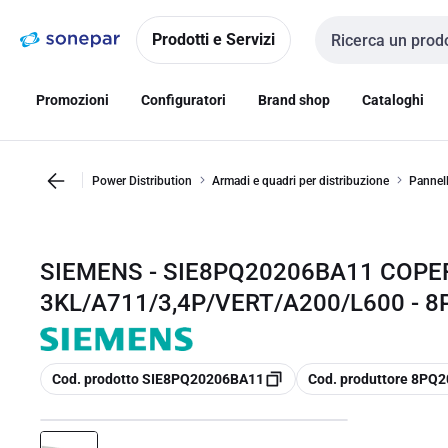
Vai alla
Vai
navigazione
alla
Prodotti e Servizi
Cerca input
pagina
Promozioni
Configuratori
Brand shop
Cataloghi
Power Distribution
Armadi e quadri per distribuzione
Pannell
SIEMENS - SIE8PQ20206BA11 COP
3KL/A711/3,4P/VERT/A200/L600 - 
copia
copia
Cod. prodotto SIE8PQ20206BA11
Cod. produttore 8PQ