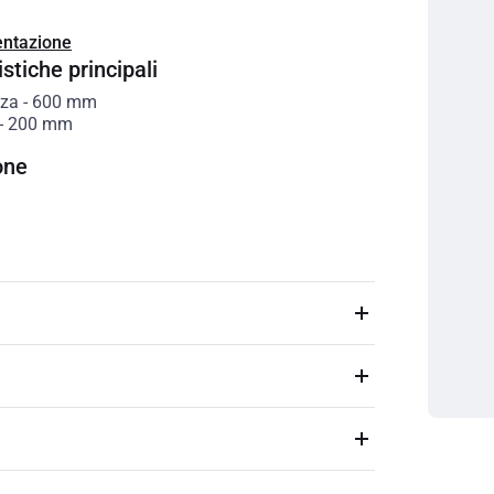
ntazione
stiche principali
zza
-
600
mm
-
200
mm
one