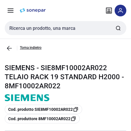
Vai alla
Vai
navigazione
alla
pagina
Cerca input
Torna indietro
SIEMENS - SIE8MF10002AR022
TELAIO RACK 19 STANDARD H2000 -
8MF10002AR022
copia
Cod. prodotto SIE8MF10002AR022
copia
Cod. produttore 8MF10002AR022