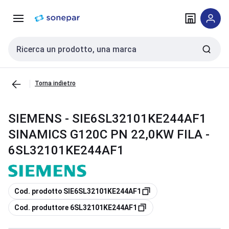
Vai alla
Vai
navigazione
alla
pagina
Cerca input
Torna indietro
SIEMENS - SIE6SL32101KE244AF1
SINAMICS G120C PN 22,0KW FILA -
6SL32101KE244AF1
copia
Cod. prodotto SIE6SL32101KE244AF1
copia
Cod. produttore 6SL32101KE244AF1