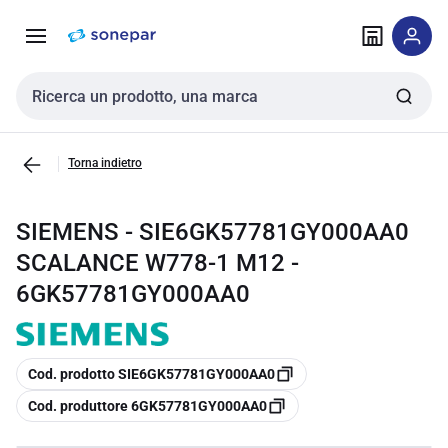
Vai alla
Vai
navigazione
alla
pagina
Cerca input
Torna indietro
SIEMENS - SIE6GK57781GY000AA0
SCALANCE W778-1 M12 -
6GK57781GY000AA0
copia
Cod. prodotto SIE6GK57781GY000AA0
copia
Cod. produttore 6GK57781GY000AA0