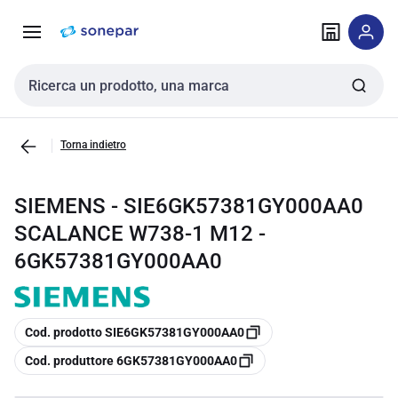
Vai alla
Vai
navigazione
alla
pagina
Cerca input
Torna indietro
SIEMENS - SIE6GK57381GY000AA0
SCALANCE W738-1 M12 -
6GK57381GY000AA0
copia
Cod. prodotto SIE6GK57381GY000AA0
copia
Cod. produttore 6GK57381GY000AA0