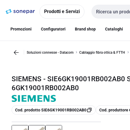
Vai alla
Vai
navigazione
alla
Prodotti e Servizi
Cerca input
pagina
Promozioni
Configuratori
Brand shop
Cataloghi
Soluzioni connesse - Datacom
Cablaggio fibra ottica & FTTH
SIEMENS - SIE6GK19001RB002AB0 S
6GK19001RB002AB0
copia
copia
Cod. prodotto SIE6GK19001RB002AB0
Cod. produttor