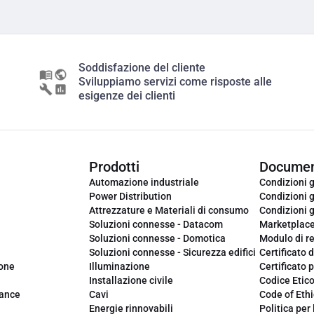
Soddisfazione del cliente
Sviluppiamo servizi come risposte alle
esigenze dei clienti
Prodotti
Documen
Automazione industriale
Condizioni g
Power Distribution
Condizioni g
Attrezzature e Materiali di consumo
Condizioni g
Soluzioni connesse - Datacom
Marketplac
Soluzioni connesse - Domotica
Modulo di r
Soluzioni connesse - Sicurezza edifici
Certificato d
ione
Illuminazione
Certificato p
Installazione civile
Codice Etic
iance
Cavi
Code of Ethi
Energie rinnovabili
Politica per 