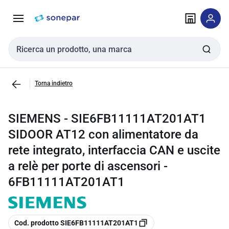
Vai alla
Vai
navigazione
alla
pagina
Cerca input
Torna indietro
SIEMENS - SIE6FB11111AT201AT1
SIDOOR AT12 con alimentatore da
rete integrato, interfaccia CAN e uscite
a relè per porte di ascensori -
6FB11111AT201AT1
copia
Cod. prodotto SIE6FB11111AT201AT1