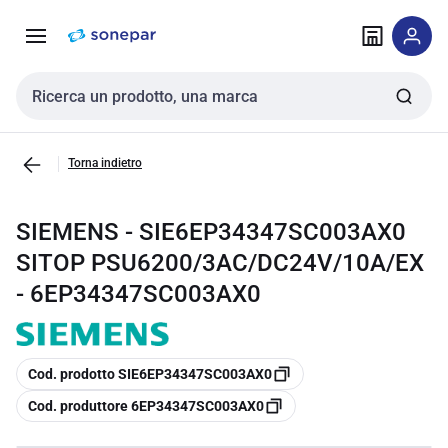
Vai alla
Vai
navigazione
alla
pagina
Cerca input
Torna indietro
SIEMENS - SIE6EP34347SC003AX0
SITOP PSU6200/3AC/DC24V/10A/EX
- 6EP34347SC003AX0
copia
Cod. prodotto SIE6EP34347SC003AX0
copia
Cod. produttore 6EP34347SC003AX0